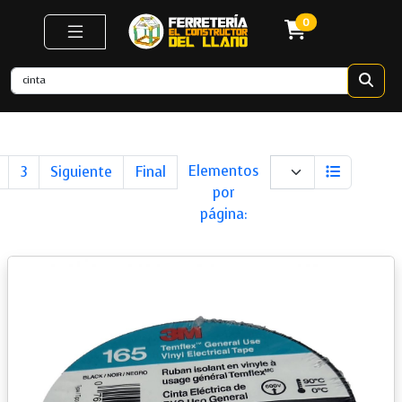
0
Next
Last
Elementos
3
Siguiente
Final
por
página: