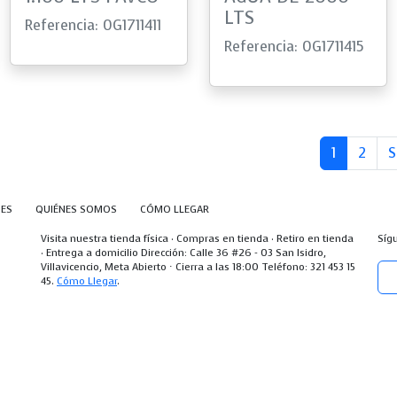
LTS
Referencia: 0G1711411
Referencia: 0G1711415
1
2
S
NES
QUIÉNES SOMOS
CÓMO LLEGAR
Visita nuestra tienda física · Compras en tienda · Retiro en tienda
Síg
· Entrega a domicilio Dirección: Calle 36 #26 - 03 San Isidro,
Villavicencio, Meta Abierto ⋅ Cierra a las 18:00 Teléfono: 321 453 15
45.
Cómo Llegar
.