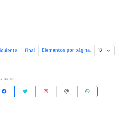
Next
Last
Elementos por página:
iguiente
Final
uenos en: