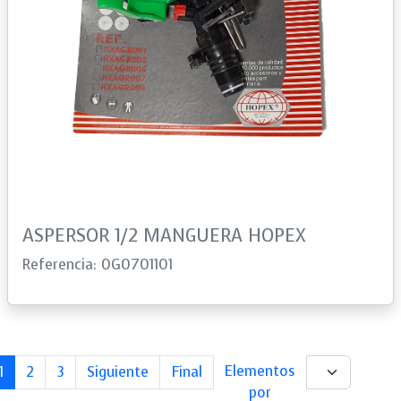
ASPERSOR 1/2 MANGUERA HOPEX
Referencia: 0G0701101
Next
Last
Elementos
1
2
3
Siguiente
Final
por