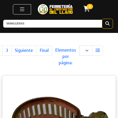
0
Next
Last
Elementos
3
Siguiente
Final
por
página: