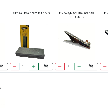
"
PIEDRA LIMA 6" UYUSTOOLS
PINZA P/MAQUINA SOLDAR
PI
300A UYUS
N