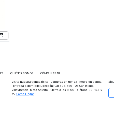
NES
QUIÉNES SOMOS
CÓMO LLEGAR
Visita nuestra tienda física · Compras en tienda · Retiro en tienda
Síg
· Entrega a domicilio Dirección: Calle 36 #26 - 03 San Isidro,
Villavicencio, Meta Abierto ⋅ Cierra a las 18:00 Teléfono: 321 453 15
45.
Cómo Llegar
.