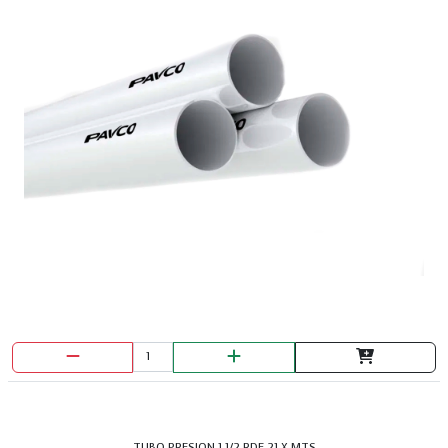
TUBO PRESION 1.1/2 RDE 21 X MTS