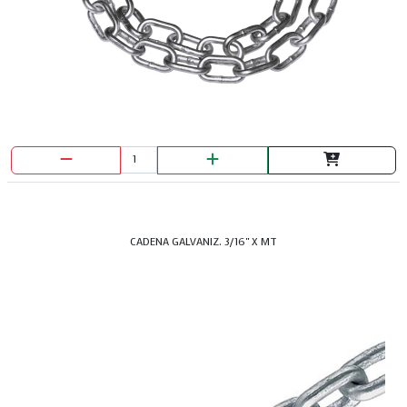
DISCO PULIR 9" T27 1/8X7/8 M.V
CADENA GALVANIZ. 3/16" X MT