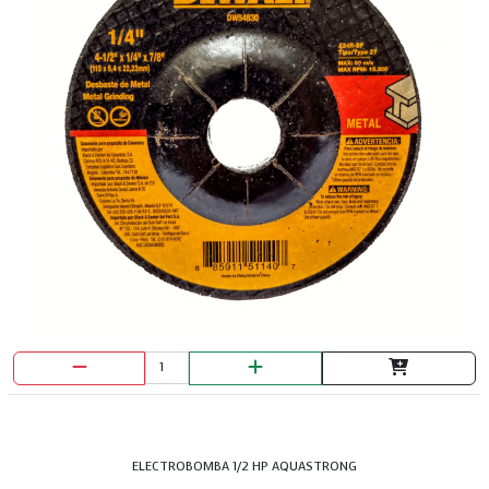
LAVAP.1 X 50 MON AQUAV POC.IZQ
LAVAP.38X38 MON. AQUAV
ELECTROBOMBA 1/2 HP AQUASTRONG