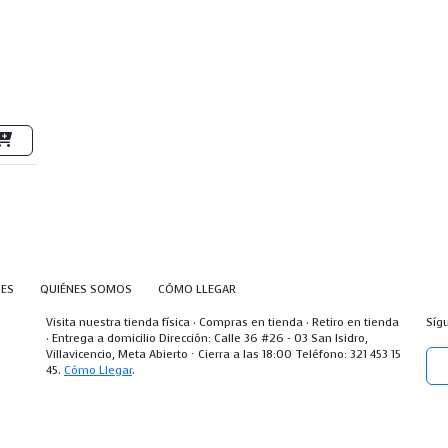
NES
QUIÉNES SOMOS
CÓMO LLEGAR
Visita nuestra tienda física · Compras en tienda · Retiro en tienda
Síg
· Entrega a domicilio Dirección: Calle 36 #26 - 03 San Isidro,
Villavicencio, Meta Abierto ⋅ Cierra a las 18:00 Teléfono: 321 453 15
45.
Cómo Llegar
.