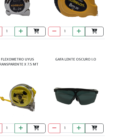
BROCA CEMENTO
6MM X 1/4
FLEXOMETRO UYUS
GAFA LENTE OSCURO I.O
RANSPARENTE X 7.5 MT
BROCA CONCRETO
5/16X6" TRUPER